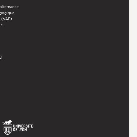
 alternance
agogique
s (VAE)
ge
AL