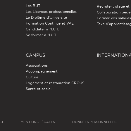
Les BUT
Recruter : stage et
Les Licences professionnelles
Collaboration péd
Le Diplôme d'Université
Former vos salarié
Formation Continue et VAE
Taxe d'apprentissa
Candidater à l'I.U.T.
Se former à l'I.U.T.
CAMPUS
INTERNATION
Associations
Accompagnement
Culture
Logement et restauration CROUS
Santé et social
CT
MENTIONS LÉGALES
DONNÉES PERSONNELLES