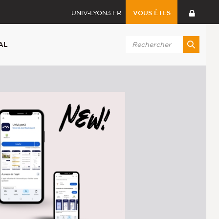
UNIV-LYON3.FR
VOUS ÊTES
AL