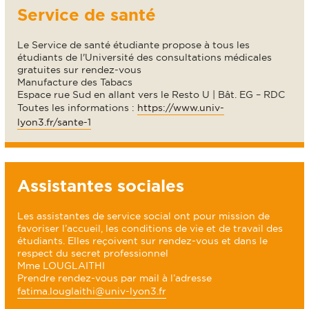
Service de santé
Le Service de santé étudiante propose à tous les
étudiants de l'Université des consultations médicales
gratuites sur rendez-vous
Manufacture des Tabacs
Espace rue Sud en allant vers le Resto U | Bât. EG – RDC
Toutes les informations :
https://www.univ-
lyon3.fr/sante-1
Assistantes sociales
Les assistantes de service social ont pour mission de
favoriser l’accueil, les conditions de vie et de travail des
étudiants. Elles reçoivent sur rendez-vous et dans le
respect du secret professionnel
Mme LOUGLAITHI
Prendre rendez-vous par mail à l’adresse
fatima.louglaithi@univ-lyon3.fr