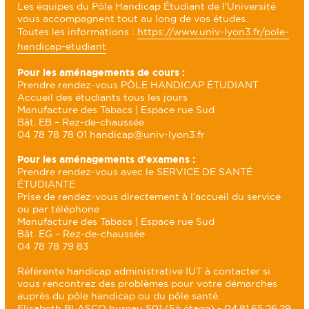
Les équipes du Pôle Handicap Étudiant de l'Université
vous accompagnent tout au long de vos études.
Toutes les informations :
https://www.univ-lyon3.fr/pole-
handicap-etudiant
Pour les aménagements de cours :
Prendre rendez-vous PÔLE HANDICAP ÉTUDIANT
Accueil des étudiants tous les jours
Manufacture des Tabacs | Espace rue Sud
Bât. EB – Rez-de-chaussée
04 78 78 78 01 handicap@univ-lyon3.fr
Pour les aménagements d’examens :
Prendre rendez-vous avec le SERVICE DE SANTÉ
ÉTUDIANTE
Prise de rendez-vous directement à l’accueil du service
ou par téléphone
Manufacture des Tabacs | Espace rue Sud
Bât. EG – Rez-de-chaussée
04 78 78 79 83
Référente handicap administrative IUT à contacter si
vous rencontrez des problèmes pour votre démarches
auprès du pôle handicap ou du pôle santé. :
Elisabeth BLASCO bureau 501 (5è étage) - 04.81.65.26.29