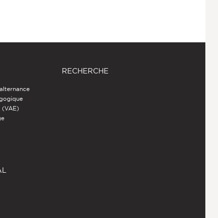
RECHERCHE
 alternance
agogique
s (VAE)
ge
AL