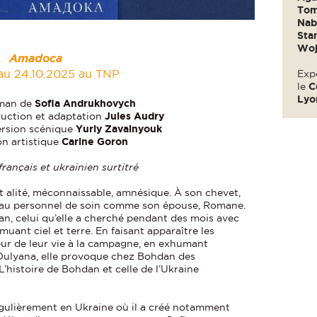
Tom
Nabr
Sta
Woj
Amadoca
 au 24.10.2025 au TNP
Exp
le
C
Lyo
oman de
Sofia Andrukhovych
duction et adaptation
Jules Audry
ersion scénique
Yuriy Zavalnyouk
on artistique
Carine Goron
rançais et ukrainien surtitré
st alité, méconnaissable, amnésique. À son chevet,
te au personnel de soin comme son épouse, Romane.
dan, celui qu’elle a cherché pendant des mois avec
muant ciel et terre. En faisant apparaître les
eur de leur vie à la campagne, en exhumant
 Oulyana, elle provoque chez Bohdan des
L’histoire de Bohdan et celle de l’Ukraine
régulièrement en Ukraine où il a créé notamment