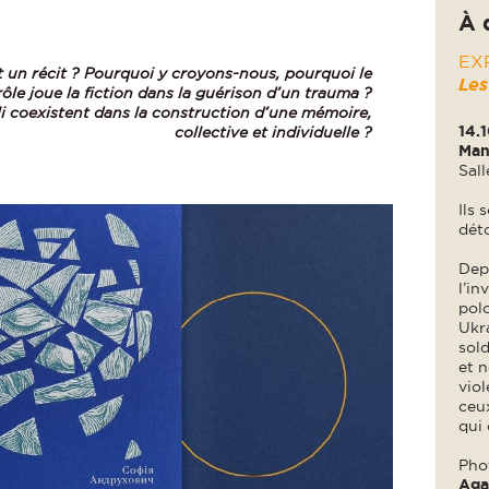
À 
EX
 un récit ? Pourquoi y croyons-nous, pourquoi le
Les
ôle joue la fiction dans la guérison d’un trauma ?
i coexistent dans la construction d’une mémoire,
14.1
collective et individuelle ?
Man
Sall
Ils 
déto
Dep
l’in
pol
Ukra
sold
et n
viol
ceux
qui 
Pho
Aga