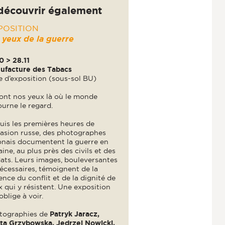
découvrir également
POSITION
 yeux de la guerre
0 > 28.11
ufacture des Tabacs
e d’exposition (sous-sol BU)
sont nos yeux là où le monde
urne le regard.
uis les premières heures de
vasion russe, des photographes
onais documentent la guerre en
ine, au plus près des civils et des
ats. Leurs images, bouleversantes
écessaires, témoignent de la
ence du conflit et de la dignité de
 qui y résistent. Une exposition
oblige à voir.
tographies de
Patryk Jaracz,
ta Grzybowska, Jedrzej Nowicki,