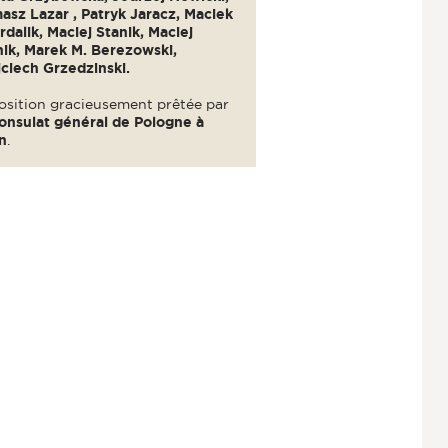
asz Lazar , Patryk Jaracz, Maciek
dalik, Maciej Stanik, Maciej
nik, Marek M. Berezowski,
ciech Grzedzinski.
osition gracieusement prêtée par
onsulat général de Pologne à
n
.