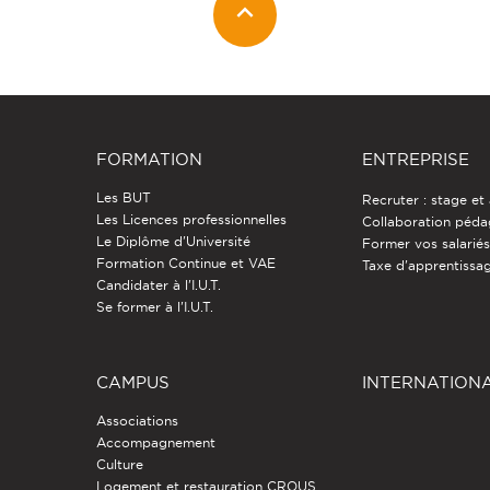
FORMATION
ENTREPRISE
Les BUT
Recruter : stage et
Les Licences professionnelles
Collaboration péd
Le Diplôme d'Université
Former vos salarié
Formation Continue et VAE
Taxe d'apprentissa
Candidater à l'I.U.T.
Se former à l'I.U.T.
CAMPUS
INTERNATION
Associations
Accompagnement
Culture
Logement et restauration CROUS