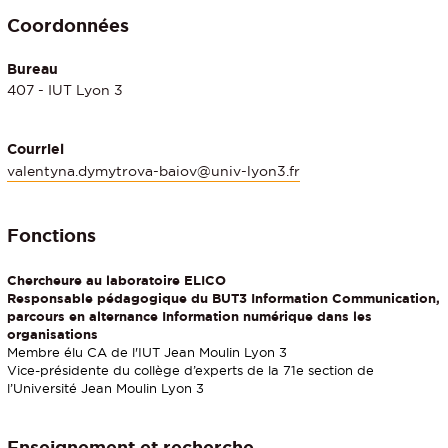
Coordonnées
Bureau
407 - IUT Lyon 3
Courriel
valentyna.dymytrova-baiov@univ-lyon3.fr
Fonctions
Chercheure au laboratoire ELICO
Responsable pédagogique du BUT3 Information Communication,
parcours en alternance Information numérique dans les
organisations
Membre élu CA de l'IUT Jean Moulin Lyon 3
Vice-présidente du collège d’experts de la 71e section de
l’Université Jean Moulin Lyon 3
Enseignement et recherche