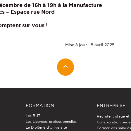
écembre de 16h à 19h à la Manufacture
cs – Espace rue Nord
comptent sur vous !
Mise à jour : 8 avril 2025
FORMATION
ENTREPRISE
Les BUT
Recruter : stage et
Les Licences professionnelles
Collaboration péd
Le Diplôme d'Université
Former vos salarié