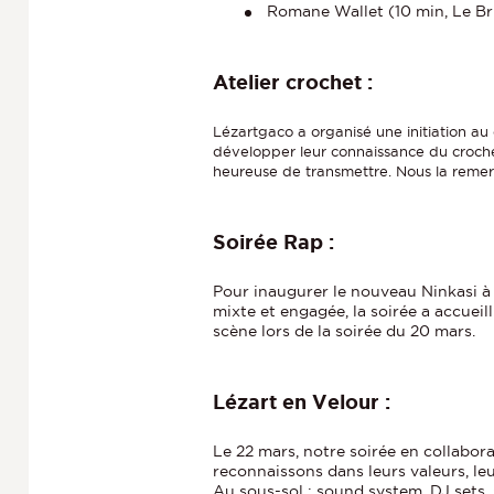
Romane Wallet (10 min, Le Br
Atelier crochet :
Lézartgaco a organisé une initiation au 
développer leur connaissance du croche
heureuse de transmettre. Nous la remer
Soirée Rap :
Pour inaugurer le nouveau Ninkasi à
mixte et engagée, la soirée a accueil
scène lors de la soirée du 20 mars.
Lézart en Velour :
Le 22 mars, notre soirée en collabor
reconnaissons dans leurs valeurs, l
Au sous-sol : sound system, DJ sets,