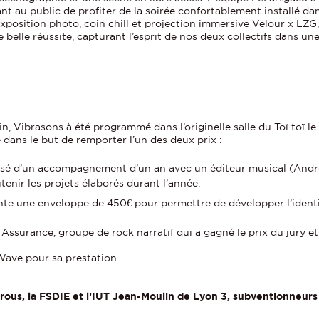
nt au public de profiter de la soirée confortablement installé da
 exposition photo, coin chill et projection immersive Velour x LZG
e belle réussite, capturant l’esprit de nos deux collectifs dans u
n, Vibrasons à été programmé dans l’originelle salle du Toï toï l
 dans le but de remporter l’un des deux prix :
posé d’un accompagnement d’un an avec un éditeur musical (André
enir les projets élaborés durant l’année.
ente une enveloppe de 450€ pour permettre de développer l’identit
s Assurance, groupe de rock narratif qui a gagné le prix du jury 
 Wave pour sa prestation.
rous, la FSDIE et l’IUT Jean-Moulin de Lyon 3, subventionneurs 