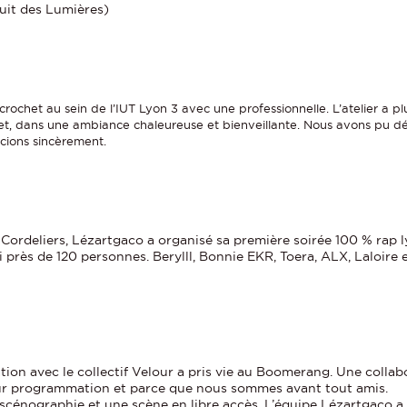
uit des Lumières)
crochet au sein de l’IUT Lyon 3 avec une professionnelle. L’atelier a 
t, dans une ambiance chaleureuse et bienveillante. Nous avons pu dé
cions sincèrement.
 Cordeliers, Lézartgaco a organisé sa première soirée 100 % rap
li près de 120 personnes. Berylll, Bonnie EKR, Toera, ALX, Laloire
ation avec le collectif Velour a pris vie au Boomerang. Une colla
eur programmation et parce que nous sommes avant tout amis.
 scénographie et une scène en libre accès. L’équipe Lézartgaco 