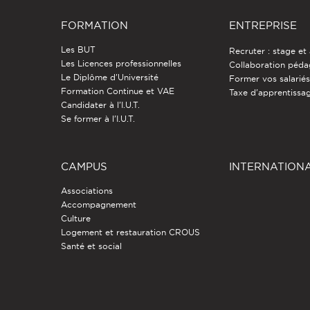
FORMATION
ENTREPRISE
Les BUT
Recruter : stage et
Les Licences professionnelles
Collaboration péd
Le Diplôme d'Université
Former vos salarié
Formation Continue et VAE
Taxe d'apprentissa
Candidater à l'I.U.T.
Se former à l'I.U.T.
CAMPUS
INTERNATION
Associations
Accompagnement
Culture
Logement et restauration CROUS
Santé et social