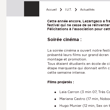
Accueil
I.U.T.
Actualités
Cette année encore, Lezartgaco a fr
festival qui ne cesse de se réinvente
Félicitations à l’association pour ce
Soirée cinéma :
La soirée cinéma a ouvert notre festi
présenté leurs films sur grand écran a
montage et promotion.
Tous étaient étudiants en école de ci
étape marquante qui donnait enfin cor
cette semaine intense.
Films projetés :
Leia Carron (3 min 07, Très Co
Mariana Castro (17 min, Nobo
Hugo Munier (12 min, Sex on