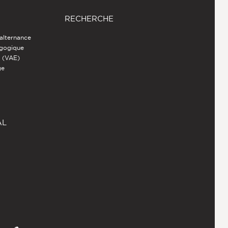
RECHERCHE
 alternance
agogique
s (VAE)
ge
AL