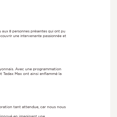
plu aux 8 personnes présentes qui ont pu
couvrir une intervenante passionnée et
 lyonnais. Avec une programmation
 et Tedax Max ont ainsi enflammé la
boration tant attendue, car nous nous
a innové en imaginant une