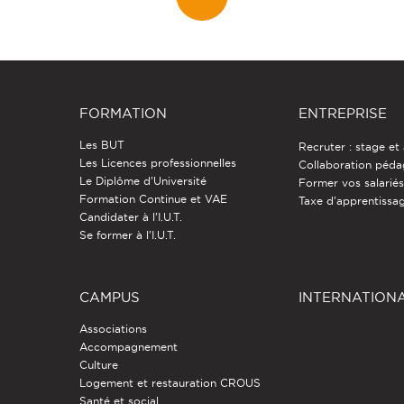
FORMATION
ENTREPRISE
Les BUT
Recruter : stage et
Les Licences professionnelles
Collaboration péd
Le Diplôme d'Université
Former vos salarié
Formation Continue et VAE
Taxe d'apprentissa
Candidater à l'I.U.T.
Se former à l'I.U.T.
CAMPUS
INTERNATION
Associations
Accompagnement
Culture
Logement et restauration CROUS
Santé et social