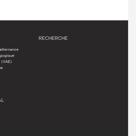
RECHERCHE
 alternance
agogique
s (VAE)
ge
AL