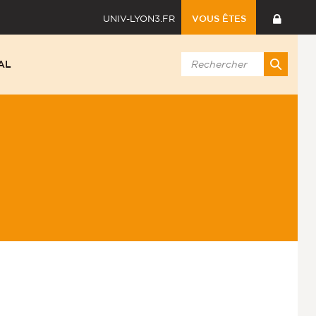
UNIV-LYON3.FR
VOUS ÊTES
AL